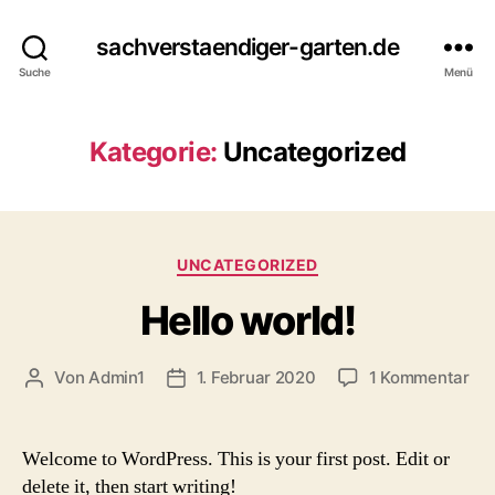
sachverstaendiger-garten.de
Suche
Menü
Kategorie:
Uncategorized
Kategorien
UNCATEGORIZED
Hello world!
zu
Von
Admin1
1. Februar 2020
1 Kommentar
Beitragsautor
Beitragsdatum
Hel
wor
Welcome to WordPress. This is your first post. Edit or
delete it, then start writing!