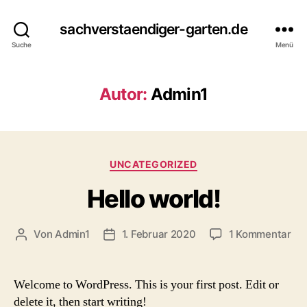
sachverstaendiger-garten.de
Suche
Menü
Autor:
Admin1
Kategorien
UNCATEGORIZED
Hello world!
zu
Von
Admin1
1. Februar 2020
1 Kommentar
Beitragsautor
Beitragsdatum
Hel
wor
Welcome to WordPress. This is your first post. Edit or
delete it, then start writing!